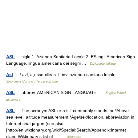
ASL
— sigla 1. Azienda Sanitaria Locale 2. ES ingl. American Sign
Language, lingua americana dei segni …
Dizionario italiano
Asl
— / azl, aˌesseˈɛlle/ s. f. inv. azienda sanitaria locale …
Sinonimi e Contrari. Terza edizione
ASL
— abbrev. AMERICAN SIGN LANGUAGE …
English World
dictionary
ASL
— The acronym ASL or a.s.l. commonly stands for:*Above
sea level, altitude measurement *Age/sex/location, abbreviation in
Internet chat jargon (see also
[http://en.wiktionary.org/wiki/Special:Search/Appendix:Internet
slang Wiktionary s list of… …
Wikipedia