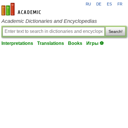
RU
DE
ES
FR
en-academic.com
Academic Dictionaries and Encyclopedias
Search!
Interpretations
Translations
Books
Игры ⚽